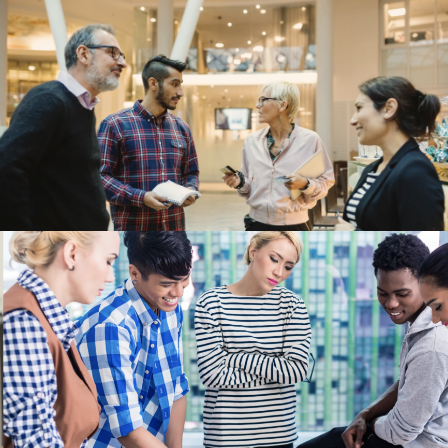
819 457-4480
Sans frais:
1 877 770-2435
info@toncec.ca
1694, montée de la Source
Cantley, Québec J8V 3H6
Faire un don
Instagram