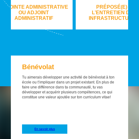
ISTRATIVE
PRÉPOSÉ(E) À
OPERA
INT
L’ENTRETIEN DES
(Saiso
ATIF
INFRASTRUCTURES
B
é
n
é
v
o
l
a
t
Tu aimerais développer une activité de bénévolat à ton
école ou t’impliquer dans un projet existant. En plus de
faire une différence dans ta communauté, tu vas
développer et acquérir plusieurs compétences, ce qui
constitue une valeur ajoutée sur ton curriculum vitae!
En savoir plus