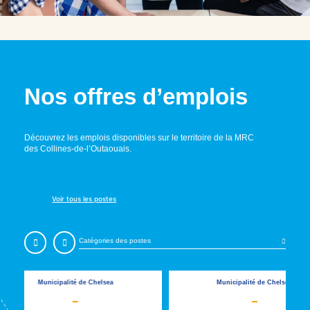
N
o
s
o
f
f
r
e
s
d
’
e
m
p
l
o
i
s
Découvrez les emplois disponibles sur le territoire de la MRC
des Collines-de-l’Outaouais.
Voir tous les postes
Chelsea
Municipalité de Chelsea
Mu