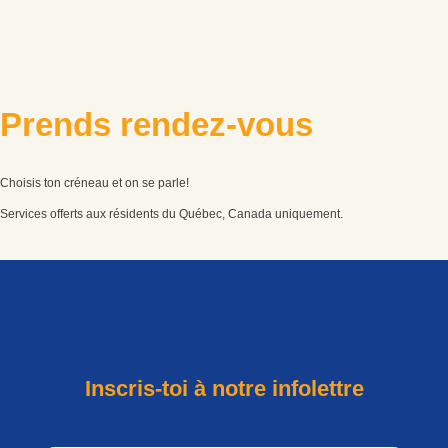
P
r
e
n
d
s
r
e
n
d
e
z
-
v
o
u
s
Choisis ton créneau et on se parle!
Services offerts aux résidents du Québec, Canada uniquement.
Inscris-toi à notre infolettre