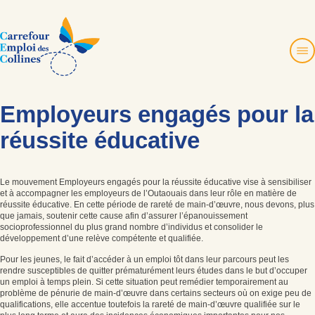
Aller
au
contenu
Employeurs engagés pour la
À propos
Services et projets
réussite éducative
Emplois
Nouvelles et activités
Le mouvement Employeurs engagés pour la réussite éducative vise à sensibiliser
Zone employeur
et à accompagner les employeurs de l’Outaouais dans leur rôle en matière de
réussite éducative. En cette période de rareté de main-d’œuvre, nous devons, plus
Ressources pour les 12-35 ans
que jamais, soutenir cette cause afin d’assurer l’épanouissement
Nous joindre
socioprofessionnel du plus grand nombre d’individus et consolider le
développement d’une relève compétente et qualifiée.
Pour les jeunes, le fait d’accéder à un emploi tôt dans leur parcours peut les
English
rendre susceptibles de quitter prématurément leurs études dans le but d’occuper
un emploi à temps plein. Si cette situation peut remédier temporairement au
problème de pénurie de main-d’œuvre dans certains secteurs où on exige peu de
qualifications, elle accentue toutefois la rareté de main-d’œuvre qualifiée sur le