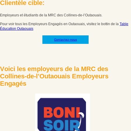
C
l
i
e
n
t
è
l
e
c
i
b
l
e
:
Employeurs et étudiants de la MRC des Collines-de-l’Outaouais.
Pour voir tous les Employeurs Engagés en Outaouais, visitez le bottin de la
Table
Éducation Outaouais
Contactez-nous
V
o
i
c
i
l
e
s
e
m
p
l
o
y
e
u
r
s
d
e
l
a
M
R
C
d
e
s
C
o
l
l
i
n
e
s
-
d
e
-
l
’
O
u
t
a
o
u
a
i
s
E
m
p
l
o
y
e
u
r
s
E
n
g
a
g
é
s