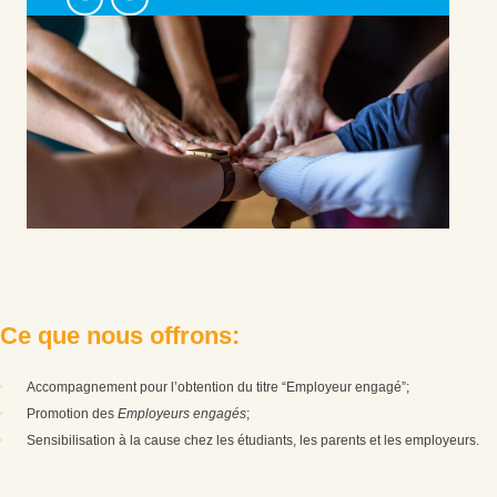
C
e
q
u
e
n
o
u
s
o
f
f
r
o
n
s
:
Accompagnement pour l’obtention du titre “Employeur engagé”;
Promotion des
Employeurs engagés
;
Sensibilisation à la cause chez les étudiants, les parents et les employeurs.