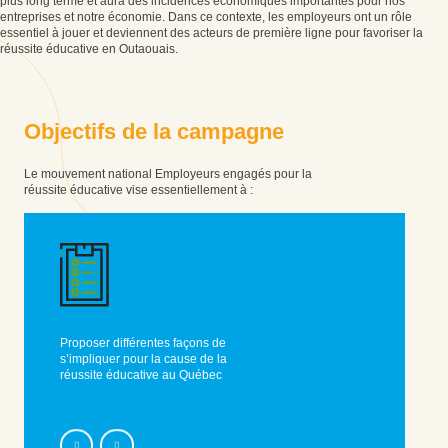
Deviens membre
plus long terme et aura des incidences économiques importantes pour nos
entreprises et notre économie. Dans ce contexte, les employeurs ont un rôle
essentiel à jouer et deviennent des acteurs de première ligne pour favoriser la
819 457-4480
réussite éducative en Outaouais.
Sans frais:
1 877 770-2435
info@toncec.ca
O
b
j
e
c
t
i
f
s
d
e
l
a
c
a
m
p
a
g
n
e
1694, montée de la Source
Cantley, Québec J8V 3H6
Le mouvement national Employeurs engagés pour la
réussite éducative vise essentiellement à :
Faire un don
Instagram
Informer les
Proposer différentes façons de
avantages d
s’impliquer pour la cause de la
pratiques d
réussite éducative au Québec
étudiants