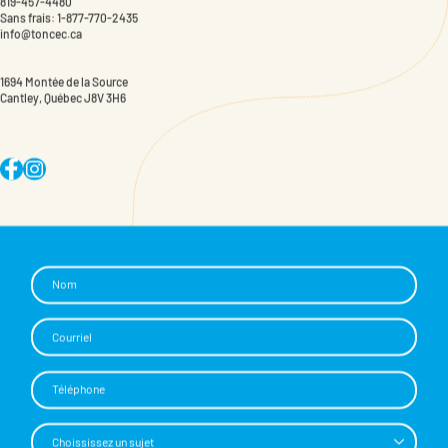
Deviens membre
819-457-4480
Sans frais:
1-877-770-2435
info@toncec.ca
1694 Montée de la Source
Cantley, Québec J8V 3H6
Instagram