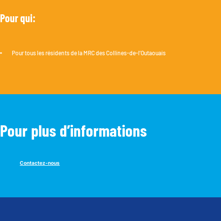
P
o
u
r
q
u
i
:
Pour tous les résidents de la MRC des Collines-de-l’Outaouais
P
o
u
r
p
l
u
s
d
’
i
n
f
o
r
m
a
t
i
o
n
s
Contactez-nous