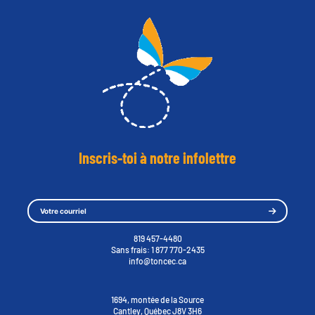
Inscris-toi à notre infolettre
819 457-4480
Sans frais:
1 877 770-2435
info@toncec.ca
1694, montée de la Source
Cantley, Québec J8V 3H6