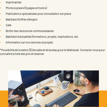
Deviens membre
Imprimantes
Photocopieurs (5 pages et moins)
Publications spécialisées pour consultation sur place
Babillard d’offres d’emploi
Café
Bottin des ressources communautaires
Babillard d’actualités (formations, projets, implications, etc.
Information sur nos services et projets
*Possibilité de location ($) de salle et de bureau pour le télétravail. Contacte-nous pour
connaître la liste des prix et réserver.