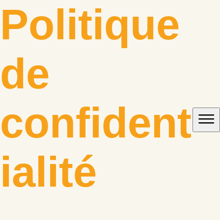
Aller
Politique
au
contenu
de
confident
ialité