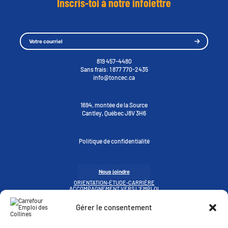
Inscris-toi à notre infolettre
819 457-4480
Sans frais:
1 877 770-2435
info@toncec.ca
1694, montée de la Source
Cantley, Québec J8V 3H6
Politique de confidentialité
Nous joindre
ORIENTATION-ÉTUDE-CARRIÈRE
ACCOMPAGNEMENT VERS L’EMPLOI
MES DÉFIS
ACCUEIL PERSONNES IMMIGRANTES
Gérer le consentement
LIBRE ACCÈS
ZONE EMPLOYEUR
Instagram