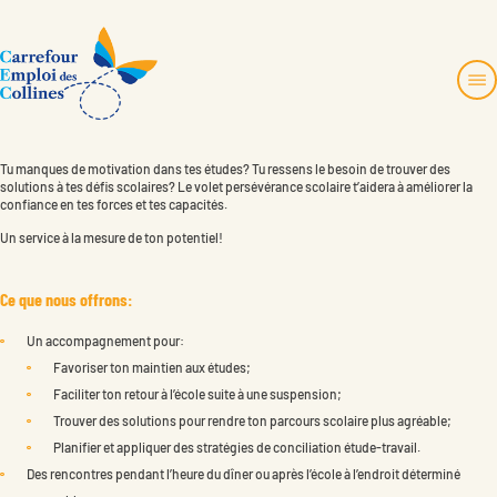
Aller
au
contenu
Tu manques de motivation dans tes études? Tu ressens le besoin de trouver des
À propos
solutions à tes défis scolaires? Le volet persévérance scolaire t’aidera à améliorer la
Services et projets
confiance en tes forces et tes capacités.
819 457-4480
Emplois
Un service à la mesure de ton potentiel!
Sans frais:
1 877 770-2435
Nouvelles et activités
info@toncec.ca
Zone employeur
Ce que nous offrons:
Ressources pour les 12-35 ans
1694, montée de la Source
Un accompagnement pour:
Nous joindre
Cantley, Québec J8V 3H6
Favoriser ton maintien aux études;
Faciliter ton retour à l’école suite à une suspension;
Faire un don
Instagram
English
Trouver des solutions pour rendre ton parcours scolaire plus agréable;
Planifier et appliquer des stratégies de conciliation étude-travail.
Des rencontres pendant l’heure du dîner ou après l’école à l’endroit déterminé