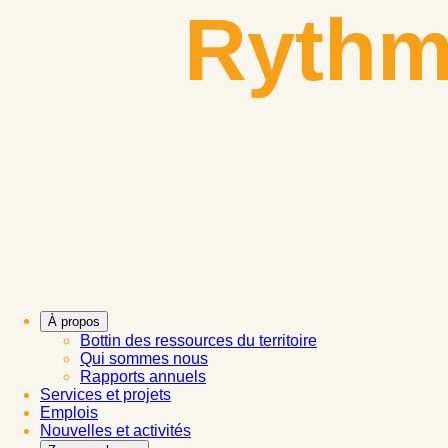
Aller
Rythm
au
contenu
À propos
Bottin des ressources du territoire
Qui sommes nous
Rapports annuels
Services et projets
Emplois
Nouvelles et activités