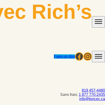
ec Rich’s
Facebo
Insta
Faire un don
819 457-4480
Sans frais:
1 877 770-2435
info@toncec.ca