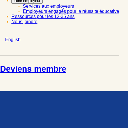
Zone employeur
Services aux employeurs
Employeurs engagés pour la réussite éducative
Ressources pour les 12-35 ans
Nous joindre
English
Deviens membre